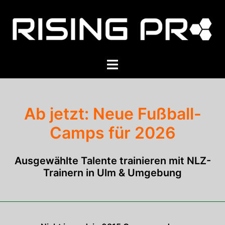
Zum
Inhalt
springen
Menü
umschalten
Ab jetzt: Neue Fußball-
Camps für 2026
Ausgewählte Talente trainieren mit NLZ-
Trainern in Ulm & Umgebung