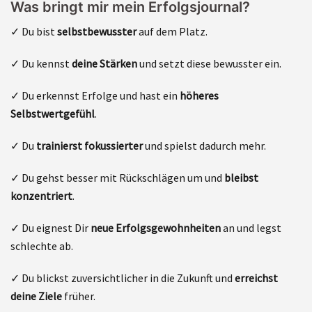
Was bringt mir mein Erfolgsjournal?
✓ Du bist
selbstbewusster
auf dem Platz.
✓ Du kennst
deine Stärken
und setzt diese bewusster ein.
✓ Du erkennst Erfolge und hast ein
höheres
Selbstwertgefühl
.
✓ Du
trainierst fokussierter
und spielst dadurch mehr.
✓ Du gehst besser mit Rückschlägen um und
bleibst
konzentriert
.
✓ Du eignest Dir
neue Erfolgsgewohnheiten
an und legst
schlechte ab.
✓ Du blickst zuversichtlicher in die Zukunft und
erreichst
deine Ziele
früher.