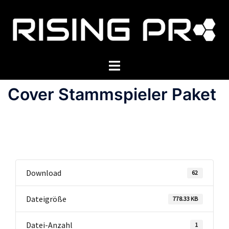
Zum
Inhalt
springen
Menü
umschalten
Cover Stammspieler Paket
Download
62
Dateigröße
778.33 KB
Datei-Anzahl
1