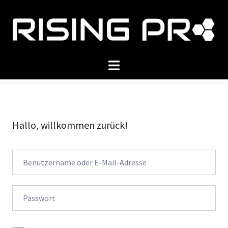
Zum
Inhalt
springen
Menü
umschalten
Hallo, willkommen zurück!