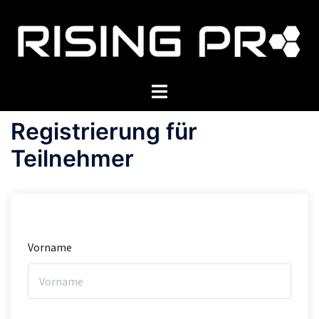
Zum
Inhalt
springen
Menü
umschalten
Registrierung für
Teilnehmer
Vorname